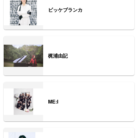
ビッケブランカ
梶浦由記
ME:I