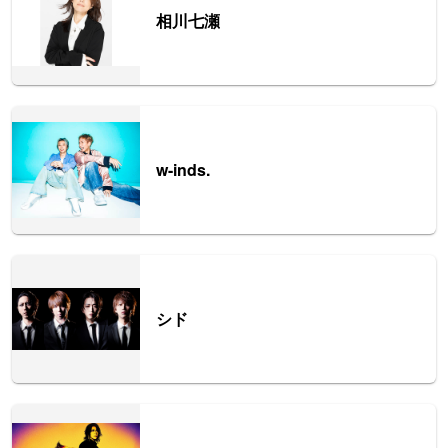
相川七瀬
w-inds.
シド