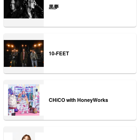
黒夢
10-FEET
CHiCO with HoneyWorks