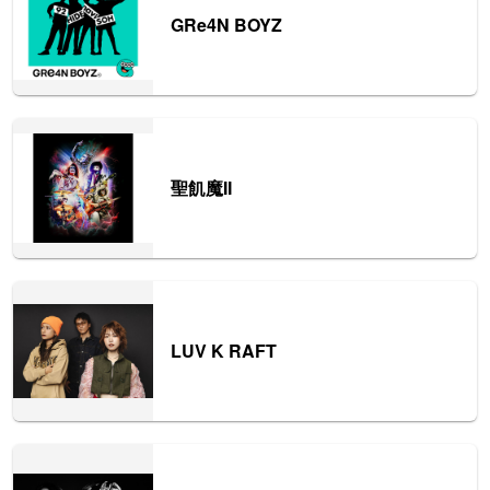
GRe4N BOYZ
聖飢魔II
LUV K RAFT