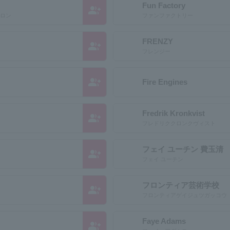
Fun Factory
group_add
コロン
ファンファクトリー
FRENZY
group_add
フレンジー
group_add
Fire Engines
Fredrik Kronkvist
group_add
フレドリククロンクヴィスト
フェイ ユーチン 費玉清
group_add
フェイ ユーチン
フロンティア芸術学校
group_add
フロンティアゲイジュツガッコウ
Faye Adams
group_add