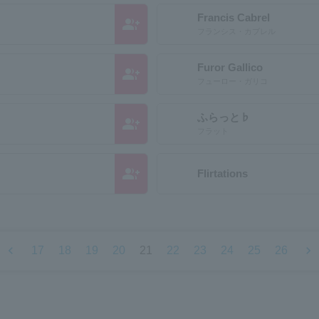
Francis Cabrel
group_add
フランシス・カブレル
Furor Gallico
group_add
フューロー・ガリコ
ふらっと♭
group_add
フラット
group_add
Flirtations
chevron_left
chevron_right
17
18
19
20
21
22
23
24
25
26