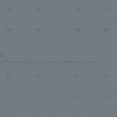
Te
to
La
Li
Ne
of
Wa
wo
rs
ter of the person/group that starts with an alphanumeric character.
D.
E
P.
Q
I
J
U
V