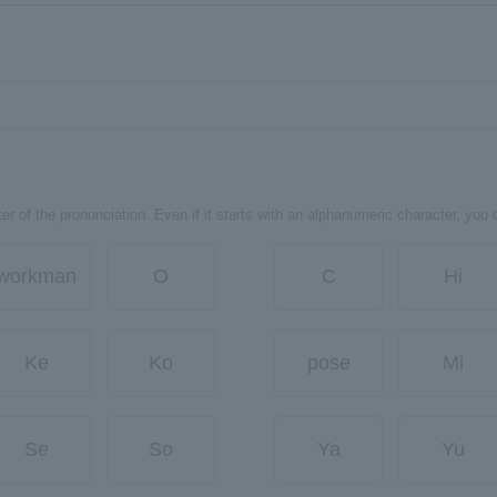
er of the pronunciation. Even if it starts with an alphanumeric character, you 
workman
O
C
Hi
Ke
Ko
pose
Mi
Se
So
Ya
Yu