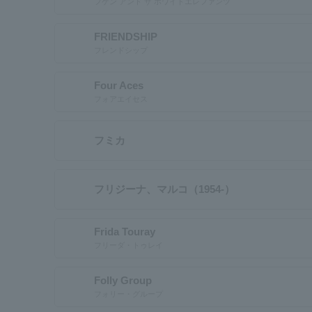
フゲン アンド ザ ホワイトエレファンツ
FRIENDSHIP
フレンドシップ
Four Aces
フォアエイセス
フミカ
フリジーナ、マルコ（1954-）
Frida Touray
フリーダ・トゥレイ
Folly Group
フォリー・グループ