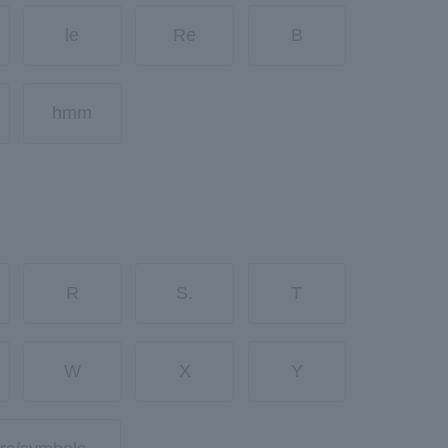
le
Re
B
hmm
R
S.
T
W
X
Y