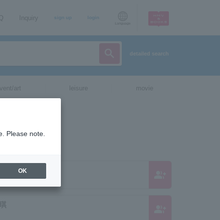
AQ
Inquiry
sign up
login
Language
detailed search
vent/art
leisure
movie
e. Please note.
OK
group_add
琪
group_add