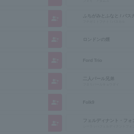
フェイ アダムス
ふちがみとふなと / パス
group_add
フチガミトフナト / パスカル
group_add
ロンドンの煙
group_add
Ford Trio
二人パール兄弟
group_add
フタリパールキョウダイ
group_add
Folk9
フェルディナント・フォ
group_add
シーラッハフェルディナントフォ