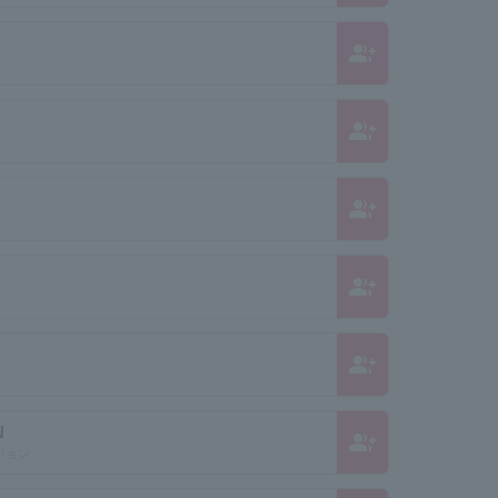
group_add
group_add
group_add
group_add
group_add
N
group_add
ジョン