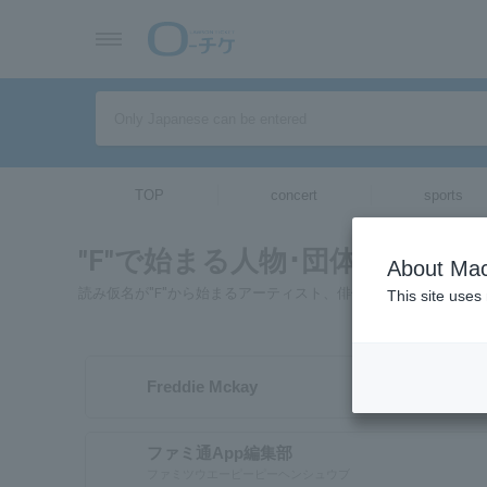
TOP
concert
sports
"F"で始まる人物･団体ページ一
About Mac
読み仮名が"F"から始まるアーティスト、俳優、作品、スポーツ
This site uses
Freddie Mckay
ファミ通App編集部
ファミツウエーピーピーヘンシュウブ