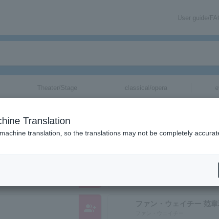
User guide/F
Theater/Stage
classical/opera
e
覧
hine Translation
チームなどのページ一覧です。
 machine translation, so the translations may not be completely accurat
group_add
Francesco Di Giacomo
ファン・ウェイチー 范韋
group_add
ファン・ウェイチー