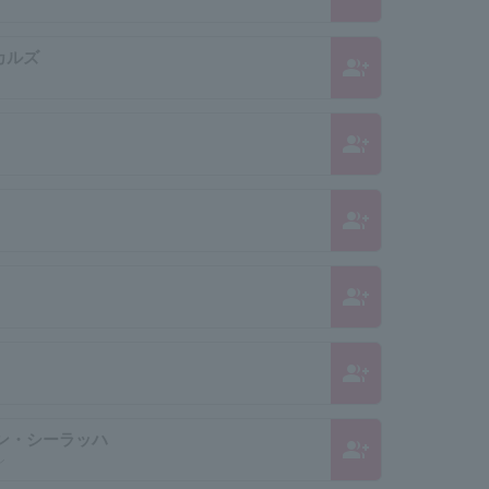
カルズ
group_add
group_add
group_add
group_add
group_add
ン・シーラッハ
group_add
ン