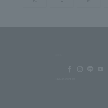
K.
L
M
SNS
SNS account list