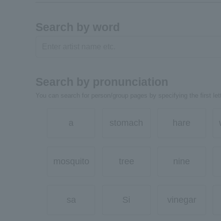
Search by word
Search by pronunciation
You can search for person/group pages by specifying the first lett
a
stomach
hare
mosquito
tree
nine
sa
Si
vinegar