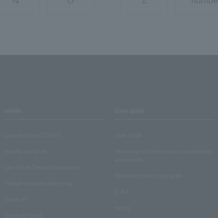
N
O
Z
numbe
media
User guide
Lawson Ticket TOPICS
User Guide
monthly law ticket
Information on performance cancellations
and refunds
Law Ticket Theater Declaration!
Electronic ticket usage guide
Theater strongest theory-ing
Q & A
Crank in!
Inquiry
Crank-in! Trend