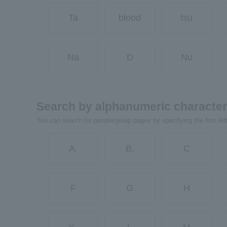
Ta
blood
tsu
Na
D
Nu
Search by alphanumeric characte
You can search for people/group pages by specifying the first let
A.
B.
C
F
G
H