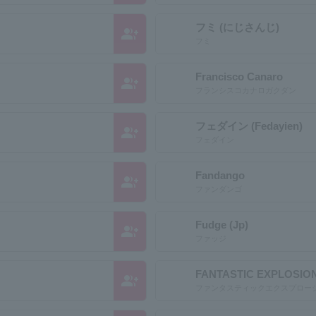
フミ (にじさんじ)
group_add
フミ
Francisco Canaro
group_add
フランシスコカナロガクダン
フェダイン (Fedayien)
group_add
フェダイン
Fandango
group_add
ファンダンゴ
Fudge (Jp)
group_add
ファッジ
FANTASTIC EXPLOSIO
group_add
ファンタスティックエクスプロー