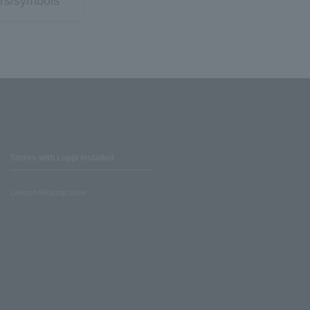
rs/symbols
Stores with Loppi installed
Lawson Ministop store