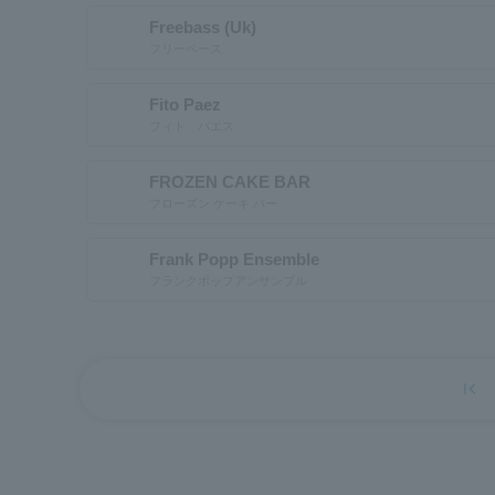
Freebass (Uk)
フリーベース
Fito Paez
フィト パエス
FROZEN CAKE BAR
フローズン ケーキ バー
Frank Popp Ensemble
フランクポップアンサンブル
first_page