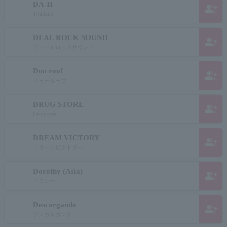
DA-II
group_add
Thailand
DEAL ROCK SOUND
group_add
ディールロックサウンド
Doo roof
group_add
ドゥールーフ
DRUG STORE
group_add
Drugstore
DREAM VICTORY
group_add
ドリームビクトリー
Dorothy (Asia)
group_add
ドロシー
Descargando
group_add
デスカルガンド