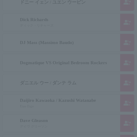
group_add
ドニー イェン / ユエン ウーピン
Dick Richards
group_add
ディック・リチャーズ
group_add
DJ Mass (Massimo Baudo)
group_add
Dogmatique VS Original Bedroom Rockers
group_add
ダニエル ウー / ダンテ ラム
Daijiro Kawaoka / Kazushi Watanabe
group_add
Eizo Eiga
Dave Gleason
group_add
デイヴ グリーソン