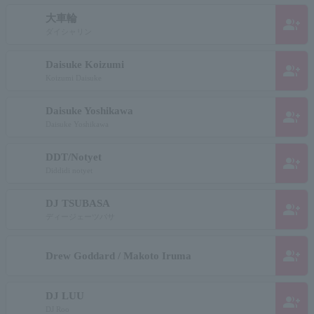
大車輪
group_add
ダイシャリン
Daisuke Koizumi
group_add
Koizumi Daisuke
Daisuke Yoshikawa
group_add
Daisuke Yoshikawa
DDT/Notyet
group_add
Diddidi notyet
DJ TSUBASA
group_add
ディージェーツバサ
group_add
Drew Goddard / Makoto Iruma
DJ LUU
group_add
DJ Roo