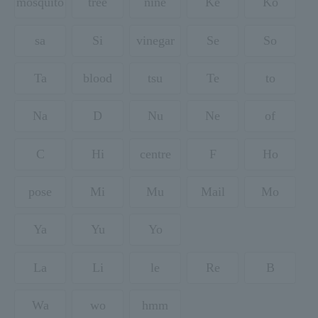
mosquito
tree
nine
Ke
Ko
sa
Si
vinegar
Se
So
Ta
blood
tsu
Te
to
Na
D
Nu
Ne
of
C
Hi
centre
F
Ho
pose
Mi
Mu
Mail
Mo
Ya
Yu
Yo
La
Li
le
Re
B
Wa
wo
hmm