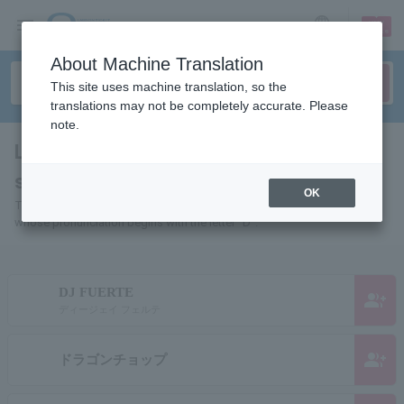
sign up
login
Language
About Machine Translation
This site uses machine translation, so the
translations may not be completely accurate. Please
note.
List of Individuals and Organizations
starting with "D"
OK
This is a list of pages for artists, actors, works, sports teams, etc.
whose pronunciation begins with the letter "D".
DJ FUERTE
group_add
ディージェイ フェルテ
group_add
ドラゴンチョップ