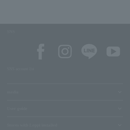
SNS
SNS account list
media
User guide
Stores with Loppi installed