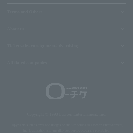
Terms and Others
About us
Ticket sales consignment/advertising
Affiliated companies
Copyright © 1998 Lawson Entertainment, Inc.
Copyrights such as texts and images on the site belong to Lawson Entertainment,
Inc. Duplication and unauthorized reproduction are prohibited.