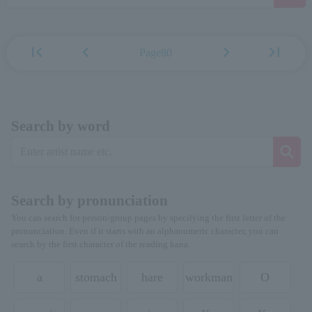
first_page
chevron_left
chevron_right
last_page
Page80
Search by word
Search by pronunciation
You can search for person/group pages by specifying the first letter of the
pronunciation. Even if it starts with an alphanumeric character, you can
search by the first character of the reading kana.
a
stomach
hare
workman
O