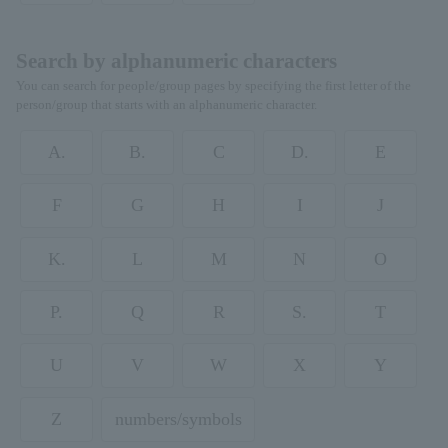
Search by alphanumeric characters
You can search for people/group pages by specifying the first letter of the
person/group that starts with an alphanumeric character.
A.
B.
C
D.
E
F
G
H
I
J
K.
L
M
N
O
P.
Q
R
S.
T
U
V
W
X
Y
Z
numbers/symbols