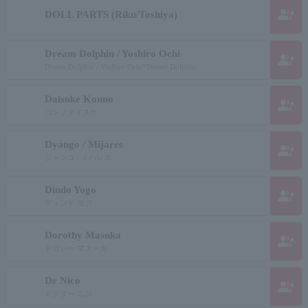
group_add
DOLL PARTS (Riku/Toshiya)
Dream Dolphin / Yoshiro Ochi
group_add
Dream Dolphin / Yoshiro Ochi*Dream Dolphin
Daisuke Konno
group_add
コンノダイスケ
Dyango / Mijares
group_add
ジャンゴ / ミハレス
Dindo Yogo
group_add
ディンド ヨゴ
Dorothy Masuka
group_add
ドロシー マスーカ
Dr Nico
group_add
ドクター ニコ