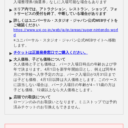
入場整理券/抽選券」なしに入場可能な場合もあります
エリア内では、アトラクション、レストラン、ショップ、フォ
トサービスの受付を終了、中断している場合があります
詳しくはユニバーサル・スタジオ・ジャパン公式WEBサイトを
ご確認ください
https://www.usj.co.jp/web/ja/jp/areas/super-nintendo-worl
d
※ユニバーサル・スタジオ・ジャパン公式WEBサイトへ移動
します。
チケットは正規発券窓口でご購入ください。
大人価格、子ども価格について
大人価格と子ども価格は、パーク入場日時点の年齢および学
年で決まります。4月1日を新学年開始日とし、例えば同年4
月に中学校へ入学予定の方は、パーク入場日が3月31日まで
は子ども価格、4月1日以降は大人価格とします。このケース
に該当しない場合は、パーク入場日の年齢が4～11歳の方は
子ども価格、12歳以上なら大人価格とします。
店頭での取扱について
ローソンのみのお取扱いとなります。ミニストップでは予約
済みチケットのお引換えもできません。