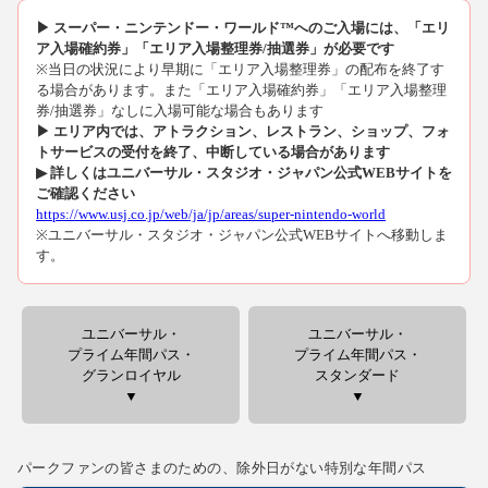
▶ スーパー・ニンテンドー・ワールド™へのご入場には、「エリ
ア入場確約券」「エリア入場整理券/抽選券」が必要です
※当日の状況により早期に「エリア入場整理券」の配布を終了す
る場合があります。また「エリア入場確約券」「エリア入場整理
券/抽選券」なしに入場可能な場合もあります
▶ エリア内では、アトラクション、レストラン、ショップ、フォ
トサービスの受付を終了、中断している場合があります
▶ 詳しくはユニバーサル・スタジオ・ジャパン公式WEBサイトを
ご確認ください
https://www.usj.co.jp/web/ja/jp/areas/super-nintendo-world
※ユニバーサル・スタジオ・ジャパン公式WEBサイトへ移動しま
す。
ユニバーサル・
ユニバーサル・
プライム年間パス・
プライム年間パス・
グランロイヤル
スタンダード
▼
▼
パークファンの皆さまのための、除外日がない特別な年間パス