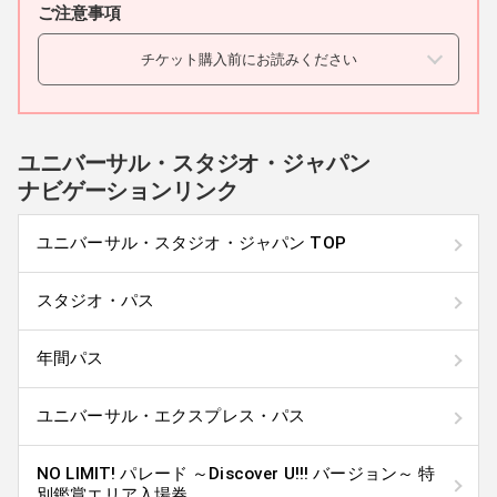
ご注意事項
チケット購入前にお読みください
チケットの転売は固く禁止されています。転売チケットはパー
クで利用できません。
チケット売買サイトやインターネットオークションサイト等で転売者が
ユニバーサル・スタジオ・ジャパン
販売したチケットについて、2015年11月1日(日)入場分より、QRコード
を無効化します。
ナビゲーションリンク
【転売されたチケットのQRコード無効化について】
ユニバーサル・スタジオ・ジャパンは、転売目的での買い占めや転売行
為によるパークチケット価格の高騰を防止し、ゲストが適正な価格でパ
ユニバーサル・スタジオ・ジャパン TOP
ークを楽しめるよう、オフィシャルWEBサイトのWEBチケットストア利
用規約において、チケットの転売行為を固く禁止しています。
チケット売買サイトやインターネットオークションサイト等での販売を
スタジオ・パス
含むすべての転売は、当該規約違反であり、違反者がユニバーサル・ス
タジオ・ジャパンから購入したすべてのチケット（転売済チケットに限
らず）について、11月1日(日)入場分より下記の措置を実施します。
年間パス
１）規約違反者がWEBチケットストアで購入した、パークに関連するす
べてのチケットのQRコードを無効化します。
２）規約違反者からパークに関連するチケットを購入した第三者は、当
ユニバーサル・エクスプレス・パス
該チケット利用によるパーク入場ならびにパーク内の利用ができませ
ん。
チケット売買サイトやインターネットオークションサイト等、転売され
たチケットに関して生じたトラブルについては、当社は一切の責任を負
NO LIMIT! パレード ～Discover U!!! バージョン～ 特
いません。またチケットを利用できないことへの補償、返金には応じか
別鑑賞エリア入場券