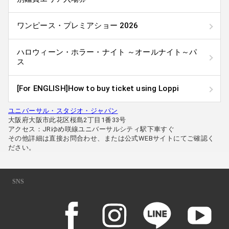
ねます。購入者本人より直接購入元へお問合わせください。
なお、ユニバーサル・スタジオ・ジャパンのチケット出品を許可してい
るチケット売買サイトやインターネットオークションサイト等に対して
ワンピース・プレミアショー 2026
は、出品行為の停止、ならびに今後の転売行為に関しても同様の規制措
置を取るよう要請する予定です。
転売者が悪質な転売行為を継続する場合は、各都道府県の迷惑防止条例
ハロウィーン・ホラー・ナイト ～オールナイト～パ
等に基づき、警察当局に通報することがあります。また、転売されたチ
ケットが利用できないことを知りつつ、転売行為を継続した場合は、詐
ス
欺罪に問われる可能性があります。
チケット購入後のキャンセルについて
[For ENGLISH]How to buy ticket using Loppi
ご購入のすべてのチケットは、購入後のキャンセルが原則不可となりま
す。ご確認の上、チケットをお買い求めください。ただし、1デイ・スタ
ジオ・パス、1.5デイ・スタジオ・パス、2デイ・スタジオ・パス、各種
ユニバーサル・スタジオ・ジャパン
トワイライト・パスに限り、入場日付変更ができます。購入後～当初の
大阪府大阪市此花区桜島2丁目1番33号
入場予定日の翌日から30日後までの間で指定できます。1回の日付変更
アクセス：JRゆめ咲線ユニバーサルシティ駅下車すぐ
で、1枚につき￥200(税込)の手数料が必要です。入場当日、パークのゲ
ストサービス・ウインドーにてお支払いください。指定期間を経過した
その他詳細は直接お問合わせ、または公式WEBサイトにてご確認く
ものは変更できません。
ださい。
※上記対象券種以外のチケット（ユニバーサル・エクスプレス・パス、年
間パス、プレミアショー、カウントダウンスなど）については、日付の
変更はできません。
SNS