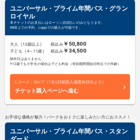
ユニバーサル・プライム年間パス・グラン
ロイヤル
本チケットのお支払いはローソン店頭払いのみとなります。
WEB上での予約、Loppiでの購入が可能です。
￥50,800
大人［12歳以上］
税込み
￥34,500
子ども［4～11歳］
税込み
除外日はありません
※12歳でも小学生の場合は子ども料金（有効期間開始日時点での年齢）
Lコード：50177（7月1日初回入場意向日分より）
チケット購入ページへ進む
お手頃な価格が魅力！パークをおトクに楽しみたい方におススメ！
ユニバーサル・プライム年間パス・スタン
ダード