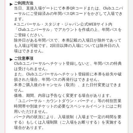
ご利用方法
当日、直接入場ゲートにて本券QRコードまたは、Clubユニバ
ーサルにご登録済みの年間パスQRコードをかざして入場でき
ます。
※ユニバーサル・スタジオ・ジャパン公式WEBサイト内
「Clubユニバーサル」でアカウントを作成の上、年間パスを
ご登録ください。
除外日がある年間パスで、本券記載の入場日が除外であって
も入場は可能です。2回目以降の入場については除外日の入
場はできません。
ご注意事項
Clubユニバーサルへチケット登録しないと、年間パスの特典
は受けられません。
また、Clubユニバーサルへチケット登録前に本券を紛失や破
損された場合、年間パスの再発行はできません。
本券ご購入後のキャンセル（取消）、また日付変更はできま
せん。
価格、期間、内容は予告なく変更する場合があります。
「ユニバーサル・カウントダウン・パーティ」等の特別営業
時間帯や別途チケットの必要なスペシャルイベントにはご利
用いただけません。
パーク内の状況により、入場規制（入場まで一定の時間を要
する）もしくは入場制限（ご入場をお断りする）を実施する
場合があります。