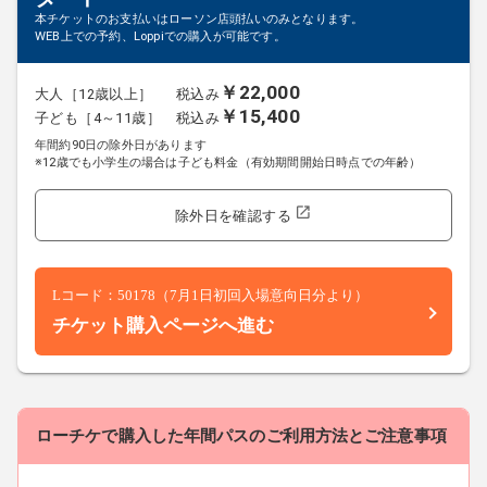
本チケットのお支払いはローソン店頭払いのみとなります。
WEB上での予約、Loppiでの購入が可能です。
￥22,000
大人［12歳以上］
税込み
￥15,400
子ども［4～11歳］
税込み
年間約90日の除外日があります
※12歳でも小学生の場合は子ども料金（有効期間開始日時点での年齢）
open_in_new
除外日を確認する
Lコード：50178（7月1日初回入場意向日分より）
チケット購入ページへ進む
ローチケで購入した年間パスのご利用方法とご注意事項