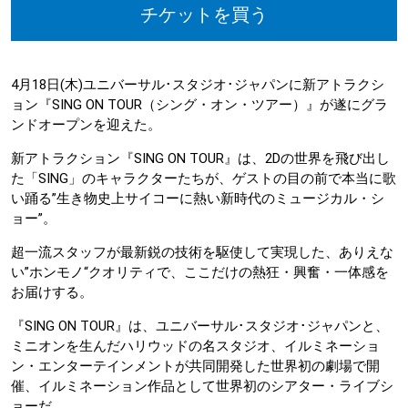
チケットを買う
4月18日(木)ユニバーサル･スタジオ･ジャパンに新アトラクシ
ョン『SING ON TOUR（シング・オン・ツアー）』が遂にグラ
ンドオープンを迎えた。
新アトラクション『SING ON TOUR』は、2Dの世界を飛び出し
た「SING」のキャラクターたちが、ゲストの目の前で本当に歌
い踊る”生き物史上サイコーに熱い新時代のミュージカル・シ
ョー”。
超一流スタッフが最新鋭の技術を駆使して実現した、ありえな
い”ホンモノ“クオリティで、ここだけの熱狂・興奮・一体感を
お届けする。
『SING ON TOUR』は、ユニバーサル･スタジオ･ジャパンと、
ミニオンを生んだハリウッドの名スタジオ、イルミネーショ
ン・エンターテインメントが共同開発した世界初の劇場で開
催、イルミネーション作品として世界初のシアター・ライブシ
ョーだ。