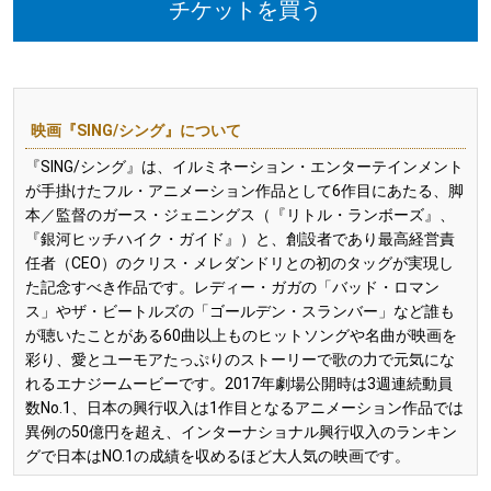
チケットを買う
映画『SING/シング』について
『SING/シング』は、イルミネーション・エンターテインメント
が手掛けたフル・アニメーション作品として6作目にあたる、脚
本／監督のガース・ジェニングス（『リトル・ランボーズ』、
『銀河ヒッチハイク・ガイド』）と、創設者であり最高経営責
任者（CEO）のクリス・メレダンドリとの初のタッグが実現し
た記念すべき作品です。レディー・ガガの「バッド・ロマン
ス」やザ・ビートルズの「ゴールデン・スランバー」など誰も
が聴いたことがある60曲以上ものヒットソングや名曲が映画を
彩り、愛とユーモアたっぷりのストーリーで歌の力で元気にな
れるエナジームービーです。2017年劇場公開時は3週連続動員
数No.1、日本の興行収入は1作目となるアニメーション作品では
異例の50億円を超え、インターナショナル興行収入のランキン
グで日本はNO.1の成績を収めるほど大人気の映画です。