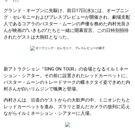
グランド・オープンに先駆け、前日17日(水)には、オープニン
グ・セレモニーおよびプレスプレビューが開催され、劇場支配
人であるコアラのバスター・ムーンの声優を務めた内村光良さ
んが映画の“いきもの”たちと一緒に開幕宣言。この日特別招待
されたゲストは大熱狂となった。
オープニング・セレモニー、プレスレビューの様子
新アトラクション『SING ON TOUR』の会場となるイルミネー
ション・シアター。その前に設置されたレッドカーペットに、
バスター・ムーンのトレードマークの蝶ネクタイ姿できめた内
村さんが白いリムジンで颯爽と登場。
内村さんは、沿道のゲストからの大歓声の中、ミニオンたちと
レッドカーペットを進み、ズラリと並んだカメラの放列に応え
ながらイルミネーション・シアターに入場。