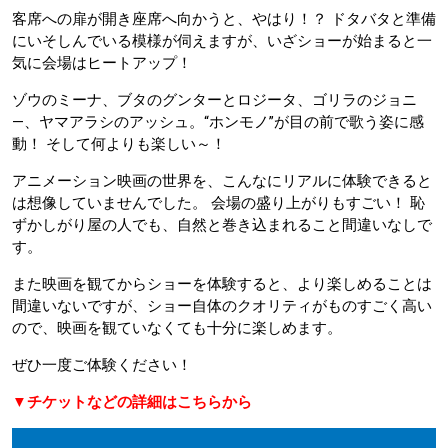
客席への扉が開き座席へ向かうと、やはり！？ ドタバタと準備
にいそしんでいる模様が伺えますが、いざショーが始まると一
気に会場はヒートアップ！
ゾウのミーナ、ブタのグンターとロジータ、ゴリラのジョニ
―、ヤマアラシのアッシュ。“ホンモノ”が目の前で歌う姿に感
動！ そして何よりも楽しい～！
アニメーション映画の世界を、こんなにリアルに体験できると
は想像していませんでした。 会場の盛り上がりもすごい！ 恥
ずかしがり屋の人でも、自然と巻き込まれること間違いなしで
す。
また映画を観てからショーを体験すると、より楽しめることは
間違いないですが、ショー自体のクオリティがものすごく高い
ので、映画を観ていなくても十分に楽しめます。
ぜひ一度ご体験ください！
▼チケットなどの詳細はこちらから