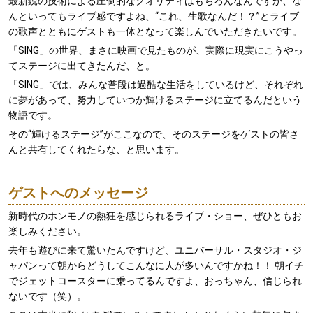
最新鋭の技術による圧倒的なクオリティはもちろんなんですが、な
んといってもライブ感ですよね、“これ、生歌なんだ！？”とライブ
の歌声とともにゲストも一体となって楽しんでいただきたいです。
「SING」の世界、まさに映画で見たものが、実際に現実にこうやっ
てステージに出てきたんだ、と。
「SING」では、みんな普段は過酷な生活をしているけど、それぞれ
に夢があって、努力していつか輝けるステージに立てるんだという
物語です。
その“輝けるステージ”がここなので、そのステージをゲストの皆さ
んと共有してくれたらな、と思います。
ゲストへのメッセージ
新時代のホンモノの熱狂を感じられるライブ・ショー、ぜひともお
楽しみください。
去年も遊びに来て驚いたんですけど、ユニバーサル・スタジオ・ジ
ャパンって朝からどうしてこんなに人が多いんですかね！！ 朝イチ
でジェットコースターに乗ってるんですよ、おっちゃん、信じられ
ないです（笑）。