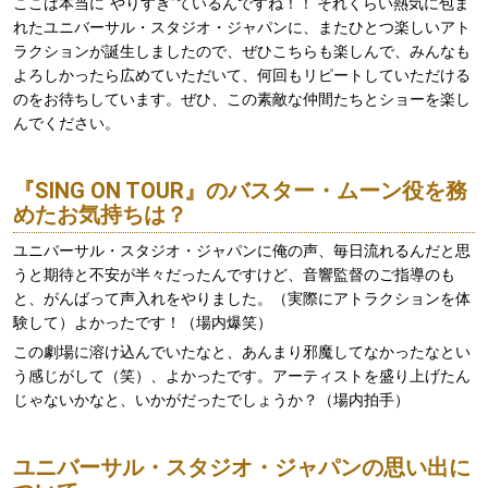
ここは本当に“やりすぎ”ているんですね！！ それくらい熱気に包ま
れたユニバーサル・スタジオ・ジャパンに、またひとつ楽しいアト
ラクションが誕生しましたので、ぜひこちらも楽しんで、みんなも
よろしかったら広めていただいて、何回もリピートしていただける
のをお待ちしています。ぜひ、この素敵な仲間たちとショーを楽し
んでください。
『SING ON TOUR』のバスター・ムーン役を務
めたお気持ちは？
ユニバーサル・スタジオ・ジャパンに俺の声、毎日流れるんだと思
うと期待と不安が半々だったんですけど、音響監督のご指導のも
と、がんばって声入れをやりました。（実際にアトラクションを体
験して）よかったです！（場内爆笑）
この劇場に溶け込んでいたなと、あんまり邪魔してなかったなとい
う感じがして（笑）、よかったです。アーティストを盛り上げたん
じゃないかなと、いかがだったでしょうか？（場内拍手）
ユニバーサル・スタジオ・ジャパンの思い出に