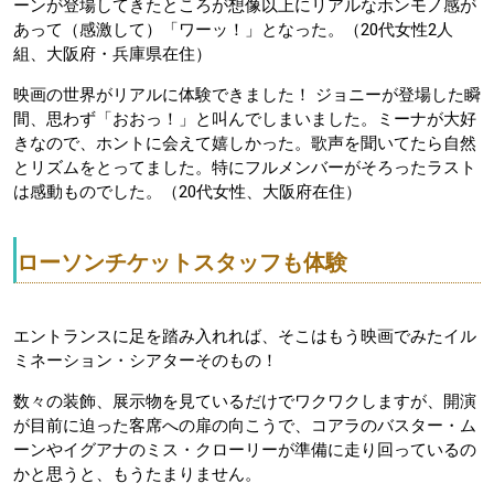
ーンが登場してきたところが想像以上にリアルなホンモノ感が
あって（感激して）「ワーッ！」となった。（20代女性2人
組、大阪府・兵庫県在住）
映画の世界がリアルに体験できました！ ジョニーが登場した瞬
間、思わず「おおっ！」と叫んでしまいました。ミーナが大好
きなので、ホントに会えて嬉しかった。歌声を聞いてたら自然
とリズムをとってました。特にフルメンバーがそろったラスト
は感動ものでした。（20代女性、大阪府在住）
ローソンチケットスタッフも体験
エントランスに足を踏み入れれば、そこはもう映画でみたイル
ミネーション・シアターそのもの！
数々の装飾、展示物を見ているだけでワクワクしますが、開演
が目前に迫った客席への扉の向こうで、コアラのバスター・ム
ーンやイグアナのミス・クローリーが準備に走り回っているの
かと思うと、もうたまりません。