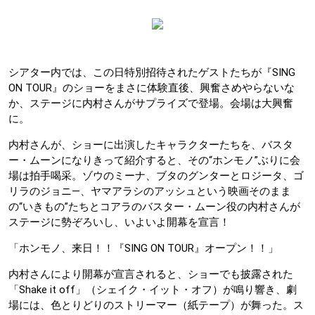
シアター内では、この日特別招待されたゲストたちが『SING
ON TOUR』のショーをまさに体験直後、興奮さめやらないな
か、ステージに内村さんがサプライズで登場。会場は大興奮
に。
内村さんが、ショーに出演したキャラクターたちを、バスタ
ー・ムーンになりきって紹介すると、その“ホンモノ”ぶりに会
場は拍手喝采。ゾウのミーナ、ブタのグンターとロジータ、ゴ
リラのジョニ―、ヤマアラシのアッシュという映画そのまま
の“いきもの”たちとコアラのバスター・ムーン役の内村さんが
ステージに勢ぞろいし、いよいよ開幕を宣言！
「ホンモノ、来日！！『SING ON TOUR』オープン！！」
内村さんにより開幕が宣言されると、ショーでも披露された
「Shake it off」（シェイク・イット・オフ）が鳴り響き、劇
場には、色とりどりのストリーマー（紙テープ）が舞った。ス