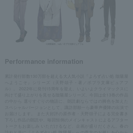
Performance information
累計発行部数130万部を超える大人気小説『よろず占い処 陰陽屋
へようこそ』シリーズ（天野頌子・著／ポプラ文庫ピュアフ
ル）。 2022年に発刊15周年を迎え、いよいよクライマックスに
向けて盛り上がりを見せる陰陽屋シリーズ。今回は全13巻の作品
の中から 選りすぐりの物語に、朗読劇ならではの脚色を加えた
スペシャルバージョンとして、諏訪部順一ら豪華声優陣の出演で
お届けします。 また大好評の原作者・天野頌子による完全書き
下ろし作品の朗読や、毎回恒例のメインキャストによるアフター
トークもお楽しみ いただけるなど、企画が盛りだくさん。春の
訪れと共に『よろず占い処 陰陽屋』への貴方のお越しを心から