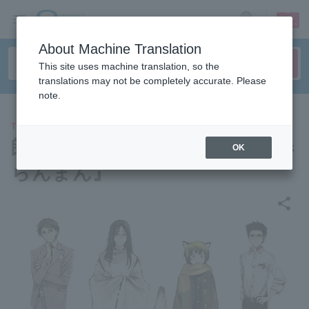
sign up
login
Language
About Machine Translation
This site uses machine translation, so the
translations may not be completely accurate. Please
note.
THEATER
朗読劇『よろず占い処 陰陽屋春
OK
らんまん』
share