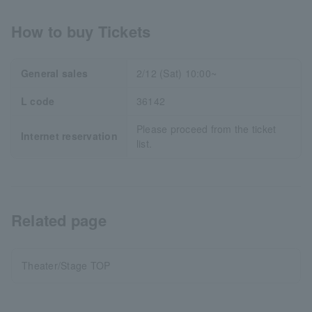
How to buy Tickets
General sales
2/12 (Sat) 10:00~
L code
36142
Please proceed from the ticket
Internet reservation
list.
Related page
Theater/Stage TOP