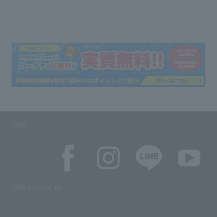
SNS
SNS account list