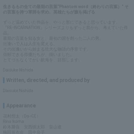
生きるもの全ての最期の言葉“Phantom word（終わりの言葉）” そ
の言葉を持つ軍師を求め、英雄たちが旗を掲げる
ずっと温めていた作品を、やっと形にできると思っています。
『RE-INCARNATION』シリーズよりもずっと前から、考えていた作
品。
最期の言葉を知る女と、最初の国を創った二人の男。
出逢いで人は人生を変える。
その出逢いから始まる壮大な物語の序章です。
信頼できる俳優たちが、揃いました。
とてつもなくでかい航海を、目指します。
Daisuke Nishida
Written, directed, and produced by
Daisuke Nishida
Appearance
花村想太（Da-iCE）
Rina Ikoma
鈴木勝吾 安西慎太郎 畠山遼
楠田亜衣奈 田中良子