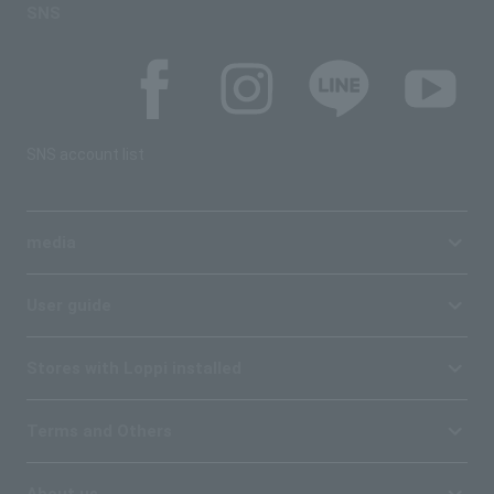
SNS
SNS account list
media
User guide
Stores with Loppi installed
Terms and Others