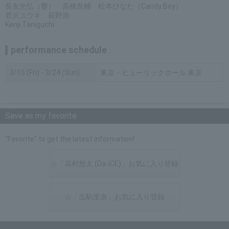
長友光弘（響） 高橋良輔 松本ひなた（Candy Boy）
君沢ユウキ 萩野崇
Kenji Taniguchi
performance schedule
3/15 (Fri) - 3/24 (Sun)
東京・ヒューリックホール 東京
Save as my favorite
"Favorite" to get the latest information!
☆「花村想太 (Da-iCE)」お気に入り登録
☆「生駒里奈」お気に入り登録