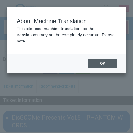
sign up
login
Language
About Machine Translation
This site uses machine translation, so the
translations may not be completely accurate. Please
note.
theater
DisGOONie Presents Vol.5「PHANTOM WORDS」
OK
Facebook
Twitter
LINE
Ticket information
Recommended tickets
Ticket information
DisGOONie Presents Vol.5「PHANTOM W
ORDS」