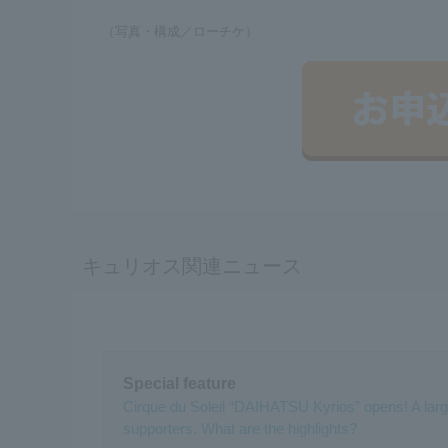
（写真・構成／ローチケ）
キュリオス関連ニュース
Special feature
Cirque du Soleil “DAIHATSU Kyrios” opens! A large
supporters. What are the highlights?