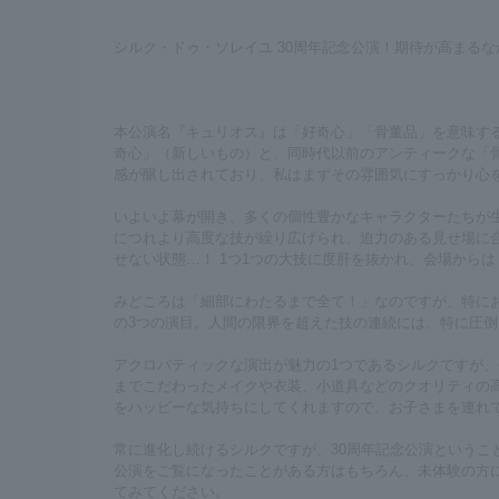
シルク・ドゥ・ソレイユ 30周年記念公演！期待が高まる
本公演名『キュリオス』は「好奇心」「骨董品」を意味す
奇心」（新しいもの）と、同時代以前のアンティークな「
感が醸し出されており、私はまずその雰囲気にすっかり心
いよいよ幕が開き、多くの個性豊かなキャラクターたちが
につれより高度な技が繰り広げられ、迫力のある見せ場に
せない状態…！ 1つ1つの大技に度肝を抜かれ、会場から
みどころは「細部にわたるまで全て！」なのですが、特に
の3つの演目。人間の限界を超えた技の連続には、特に圧
アクロバティックな演出が魅力の1つであるシルクですが、
までこだわったメイクや衣装、小道具などのクオリティの
をハッピーな気持ちにしてくれますので、お子さまを連れ
常に進化し続けるシルクですが、30周年記念公演というこ
公演をご覧になったことがある方はもちろん、未体験の方
てみてください。