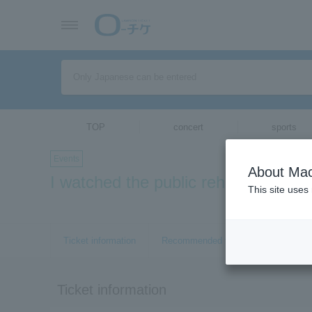
TOP
concert
sports
Events
About Mac
I watched the public rehearsal of Ky
This site uses
Ticket information
Recommended tickets
Ticket information