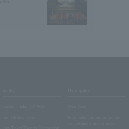
gether.
media
User guide
Lawson Ticket TOPICS
User Guide
monthly law ticket
Information on performance
cancellations and refunds
Law Ticket Theater Declaration!