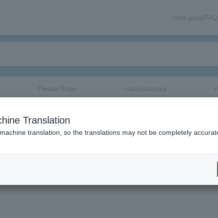
User guide/FAQ
Theater/Stage
classical/opera
e
hine Translation
rios.
 machine translation, so the translations may not be completely accurat