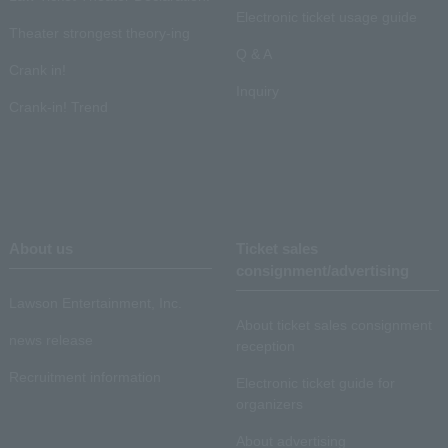
Electronic ticket usage guide
Theater strongest theory-ing
Q & A
Crank in!
Inquiry
Crank-in! Trend
About us
Ticket sales
consignment/advertising
Lawson Entertainment, Inc.
About ticket sales consignment
news release
reception
Recruitment information
Electronic ticket guide for
organizers
About advertising