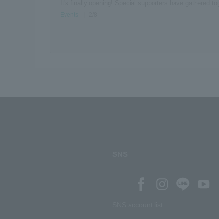
It's finally opening! Special supporters have gathered to
Events
|
2/8
SNS
SNS account list