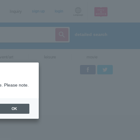
Inquiry
sign up
login
Language
detailed search
vent/art
leisure
movie
Facebook
Twitter
e. Please note.
OK