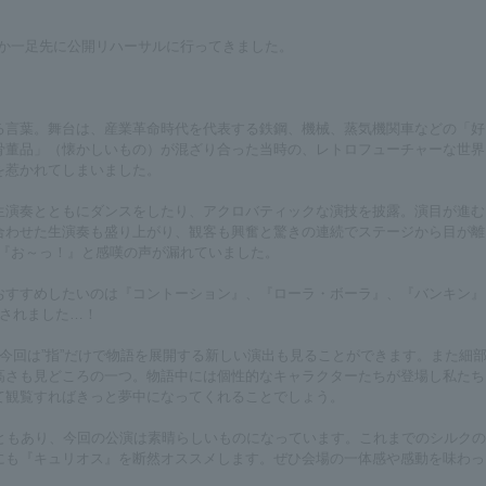
なか一足先に公開リハーサルに行ってきました。
る言葉。舞台は、産業革命時代を代表する鉄鋼、機械、蒸気機関車などの「好
骨董品」（懐かしいもの）が混ざり合った当時の、レトロフューチャーな世界
を惹かれてしまいました。
生演奏とともにダンスをしたり、アクロバティックな演技を披露。演目が進む
合わせた生演奏も盛り上がり、観客も興奮と驚きの連続でステージから目が離
は『お～っ！』と感嘆の声が漏れていました。
おすすめしたいのは『コントーション』、『ローラ・ボーラ』、『バンキン』
倒されました…！
今回は”指”だけで物語を展開する新しい演出も見ることができます。また細
高さも見どころの一つ。物語中には個性的なキャラクターたちが登場し私たち
て観覧すればきっと夢中になってくれることでしょう。
ともあり、今回の公演は素晴らしいものになっています。これまでのシルクの
にも『キュリオス』を断然オススメします。ぜひ会場の一体感や感動を味わっ