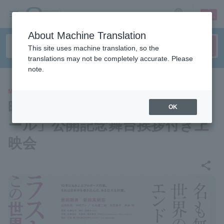
sign up
login
Language
About Machine Translation
This site uses machine translation, so the
translations may not be completely accurate. Please
note.
MOVIE
映画「名も無き世界のエンドロ
OK
ール」公開記念舞台挨拶付き上
映会
share