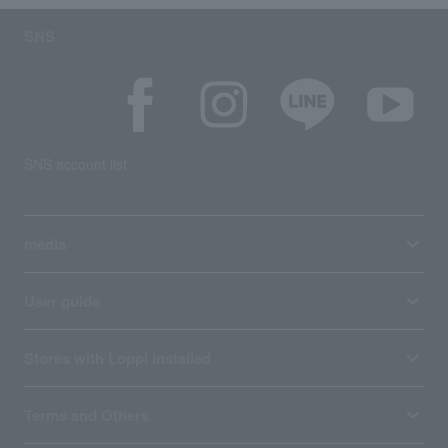
SNS
SNS account list
media
User guide
Stores with Loppi installed
Terms and Others