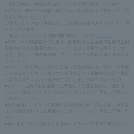
（COCOA)や、地域の通知サービスの活用を推奨しています。
●その他、映画館の新型コロナウイルス感染症予防対策へのご協
力をお願いいたします。
ご協力いただけない場合には、ご鑑賞をお断りさせていただく場
合がございます。
（新型コロナウイルス感染予防の対応については
こちら
）
●新型コロナ感染症予防対策は、政府および全国興行生活衛生同
業組合連合会の最新のガイドラインにより変更する場合がござい
ます。また、一部の映画館、スクリーンでは対応が異なる場合が
ございます。
●チケット購入時にご登録の氏名・緊急連絡先は、万が一来場者
から感染者が発生した場合など必要に応じて保健所等の公的機関
へ提供させていただく場合がございます。予めご了承ください。
●チケットご購入後お客様のご都合による変更及び払い戻しは、
いかなる場合におきましても行っておりません。予めご了承の上
お申込みください。
●上映会場に、マスコミ取材が入る可能性がございます。撮影な
どでお客様が映りこむ可能性がございますので、予めご了承くだ
さい。
●車いすをご利用のお客さまは車いすスペースでのご鑑賞となり
ます。