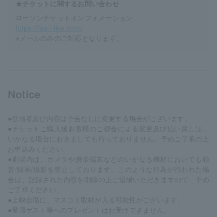
★チケットに関するお問い合わせ
ローソンチケットインフォメーション
https://faq.l-tike.com/
※メールのみのご対応となります。
Notice
●登壇者及び内容は予告なしに変更する場合がございます。
●チケットご購入後お客様のご都合による変更及び払い戻しは、
いかなる場合におきましても行っておりません。予めご了承の上
お申込みください。
●劇場内は、カメラや携帯端末などのいかなる機材においても録
音/録画/撮影を禁止しております。このような行為が行われた場
合は、記録された内容を削除の上ご退場いただきますので、予め
ご了承ください。
●上映会場に、マスコミ取材が入る可能性がございます。
●登壇ゲスト等へのプレゼントはお受けできません。