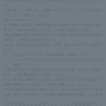
い。
声援が起こった際には、ご退場いただいたり、イベントを中止さ
せていただく場合がございます。
予めご了承ください。
●ご来館前の検温など体調管理および発熱、咳などの症状がある
場合は、体調を最優先いただき、ご来場をお控えください。
●過去2週間以内に感染が拡大している国、地域への訪問歴がある
場合は、ご来場をお控えください。
●手洗いや備え付けの消毒液のご使用、咳エチケットにご協力く
ださい。
●ソーシャルディスタンス（社会的距離）の確保について
スクリーン内では前後左右1席の間隔を空けてお座りいただ
き、ご鑑賞ください。
座席指定券との引換時や売店等のお並びの際、および入退館時
など、一定距離の確保にご協力ください。
●ご入場の際の機器による検温にご協力ください。37.5度以上の
発熱が確認された場合は、ご入場をお断りいたします。
●安全の確保やその他の都合により、止むを得ず中止にする場合
があります。その場合も、交通費や宿泊費等の補償はいたしませ
ん。
●厚生労働省による新型コロナウイルス接触確認アプリ