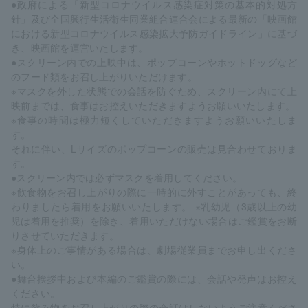
●政府による「新型コロナウイルス感染症対策の基本的対処方
針」及び全国興行生活衛生同業組合連合会による最新の「映画館
における新型コロナウイルス感染拡大予防ガイドライン」に基づ
き、映画館を運営いたします。
●スクリーン内での上映中は、ポップコーンやホットドッグなど
のフード類をお召し上がりいただけます。
※マスクを外した状態での会話を防ぐため、スクリーン内にて上
映前までは、食事はお控えいただきますようお願いいたします。
※食事の時間は極力短くしていただきますようお願いいたしま
す。
それに伴い、Lサイズのポップコーンの販売は見合わせておりま
す。
●スクリーン内では必ずマスクを着用してください。
※飲食物をお召し上がりの際に一時的に外すことがあっても、終
わりましたら着用をお願いいたします。 ※乳幼児（3歳以上の幼
児は着用を推奨）を除き、着用いただけない場合はご鑑賞をお断
りさせていただきます。
※身体上のご事情がある場合は、劇場従業員までお申し出くださ
い。
●舞台挨拶中および本編のご鑑賞の際には、会話や発声はお控え
ください。
特に飲み物をお召し上がりの際の会話はしないようご注意くださ