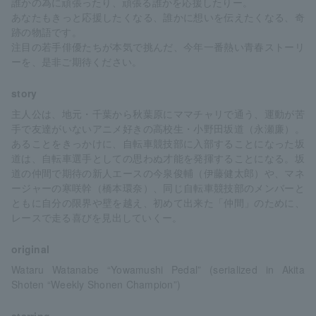
誰かの為に頑張ったり、頑張る誰かを応援したりー。
あなたもきっと応援したくなる、誰かに想いを伝えたくなる、奇
跡の物語です。
注目の若手俳優たちが本気で挑んだ、今年一番熱い青春ストーリ
ーを、是非ご期待ください。
story
主人公は、地元・千葉から秋葉原にママチャリで通う、運動が苦
手で友達がいないアニメ好きの高校生・小野田坂道（永瀬廉）。
あることをきっかけに、自転車競技部に入部することになった坂
道は、自転車選手としての思わぬ才能を発揮することになる。坂
道の仲間で期待の新人エースの今泉俊輔（伊藤健太郎）や、マネ
ージャーの寒咲幹（橋本環奈）、同じ自転車競技部のメンバーと
ともに自分の限界や壁を越え、初めて出来た「仲間」のために、
レースで走る喜びを見出していくー。
original
Wataru Watanabe “Yowamushi Pedal” (serialized in Akita
Shoten “Weekly Shonen Champion”)
starring