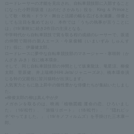
ロードレーサーの才能を見出され、自転車競技部に入部すること
になった小野田坂道（おのだ さかみち）役を、King ＆ Princeと
して歌・映画・ドラマ・舞台と活躍の幅を広げる永瀬廉。俳優と
しても注目を集めており、本作では「うちの執事が言うことに
は」(19/東映)に続き2作目の主演となる。
中学時代から自転車競技で賞を取る程の成績のレーサーで、坂道
の仲間で期待の新人エース・今泉俊輔（いまいずみ しゅんす
け）役に、伊藤健太郎。
ロードレースに夢中な自転車競技部のマネージャー・寒咲幹（か
んざき みき）役に橋本環奈。
そして、同じ自転車競技部の仲間として坂東龍汰、竜星涼、柳俊
太郎、菅原健、井上瑞稀(HiHi Jets/ジャニーズJr.)、橋本環奈演
じる幹の父親役に皆川猿時が出演します。
人気実力ともに急上昇中の個性豊かな俳優たちが集結いたしまし
た。
※柳俊太郎の柳は真ん中が夕
メガホンを取るのは、映画「植物図鑑 運命の恋、ひろいまし
た」（16/松竹）、「旅猫リポート」（18/松竹）、「 ”隠れビッ
チ”やってました。」（19/キノフィルムズ）を手掛けた三木康一
郎。