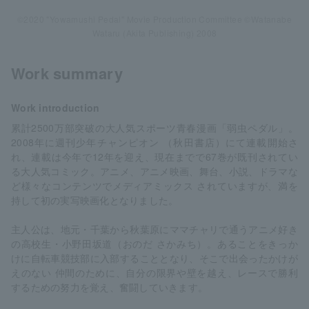
©2020 "Yowamushi Pedal" Movie Production Committee ©Watanabe
Wataru (Akita Publishing) 2008
Work summary
Work introduction
累計2500万部突破の大人気スポーツ青春漫画「弱虫ペダル」。
2008年に週刊少年チャンピオン （秋田書店）にて連載開始さ
れ、連載は今年で12年を迎え、現在までで67巻が既刊されてい
る大人気コミック。アニメ、アニメ映画、舞台、小説、ドラマな
ど様々なコンテンツでメディアミックス されていますが、満を
持して初の実写映画化となりました。
主人公は、地元・千葉から秋葉原にママチャリで通うアニメ好き
の高校生・小野田坂道（おのだ さかみち）。あることをきっか
けに自転車競技部に入部することとなり、そこで出会ったかけが
えのない 仲間のために、自分の限界や壁を越え、レースで勝利
するための努力を覚え、奮闘していきます。