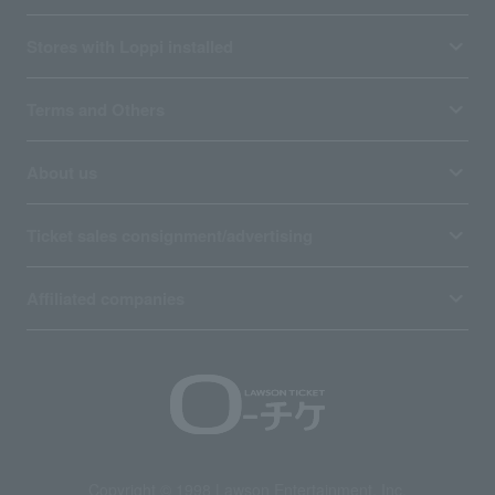
Stores with Loppi installed
Terms and Others
About us
Ticket sales consignment/advertising
Affiliated companies
Copyright © 1998 Lawson Entertainment, Inc.