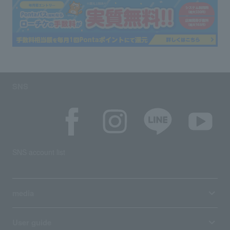
SNS
SNS account list
media
User guide