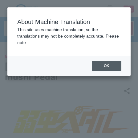
sign up
login
Language
About Machine Translation
This site uses machine translation, so the
translations may not be completely accurate. Please
note.
MOVIE
[Pre-select your seat] "Yowa
OK
mushi Pedal"
share