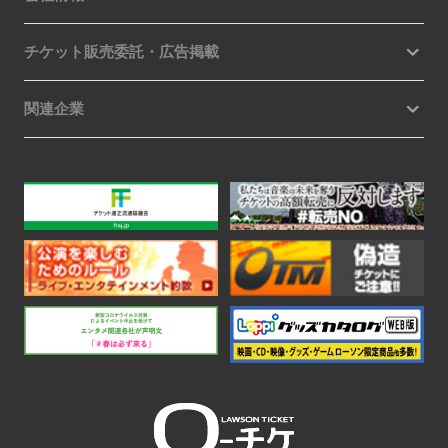
チケット販売委託・広告掲載
関連企業