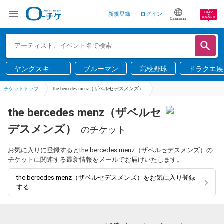
新規登録
ログイン
Language
ヤングスキニ
ブルーマン
高校野球
ドラクエ展
ー
チケットトップ
the bercedes menz（ザベルセデスメンズ）
the bercedes menz（ザベルセ
デスメンズ）
のチケット
お気に入りに登録するとthe bercedes menz（ザベルセデスメンズ）の
チケットに関連する最新情報をメールでお届けいたします。
the bercedes menz（ザベルセデスメンズ）をお気に入り登録
する