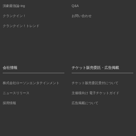
演劇最強論-ing
Q&A
クランクイン！
お問い合わせ
クランクイン！トレンド
会社情報
チケット販売委託・広告掲載
株式会社ローソンエンタテインメント
チケット販売委託受付について
ニュースリリース
主催様向け 電子チケットガイド
採用情報
広告掲載について