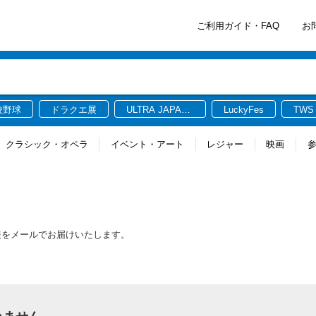
ご利用ガイド・FAQ
お
校野球
ドラクエ展
ULTRA JAPAN
LuckyFes
TWS
2026
クラシック・オペラ
イベント・アート
レジャー
映画
報をメールでお届けいたします。