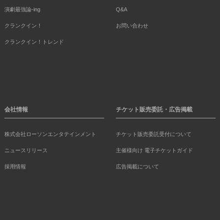
演劇最強論-ing
Q&A
クランクイン！
お問い合わせ
クランクイン！トレンド
会社情報
チケット販売委託・広告掲載
株式会社ローソンエンタテインメント
チケット販売委託受付について
ニュースリリース
主催様向け 電子チケットガイド
採用情報
広告掲載について