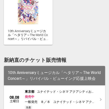
10th Anniversaryミュージカ
ル「ヘタリア～The World Co
ncert～」リバイバル・ビュ
ーイング応援上映会
新納直のチケット販売情報
10th Anniversaryミュージカル「ヘタリア～The World
Concert～」リバイバル・ビューイング応援上映会
東京都
ユナイテッド・シネマ アクアシティお台
場
発売中
08.08
土曜日
一般発売 ８／８ ユナイテッド・シネマ アクア
シティお台場
先着