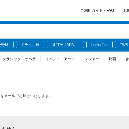
ご利用ガイド・FAQ
お
校野球
ドラクエ展
ULTRA JAPAN
LuckyFes
TWS
2026
クラシック・オペラ
イベント・アート
レジャー
映画
報をメールでお届けいたします。