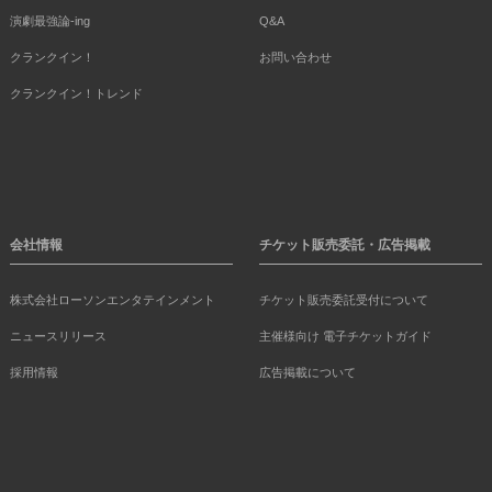
演劇最強論-ing
Q&A
クランクイン！
お問い合わせ
クランクイン！トレンド
会社情報
チケット販売委託・広告掲載
株式会社ローソンエンタテインメント
チケット販売委託受付について
ニュースリリース
主催様向け 電子チケットガイド
採用情報
広告掲載について