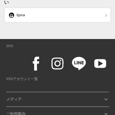
い
supervised_user_circle
Epica
SNS
SNSアカウント一覧
メディア
ご利用案内