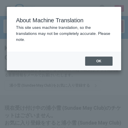
sign up
login
Language
About Machine Translation
This site uses machine translation, so the
translations may not be completely accurate. Please
note.
Koyuki Ura (Sundae May
Club)
tickets for
OK
お気に入りに登録すると浦小雪 (Sundae May Club)のチケットに関連す
る最新情報をメールでお届けいたします。
浦小雪 (Sundae May Club)をお気に入り登録する
現在受け付け中の浦小雪 (Sundae May Club)のチケ
ットはございません。
お気に入り登録をすると浦小雪 (Sundae May Club)