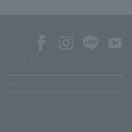
SNS
SNS account list
media
User guide
Stores with Loppi installed