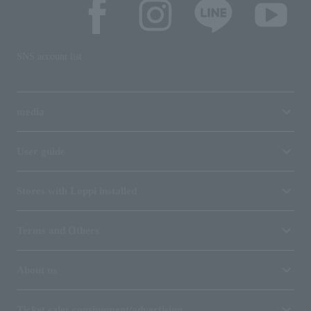
SNS account list
media
User guide
Stores with Loppi installed
Terms and Others
About us
Ticket sales consignment/advertising