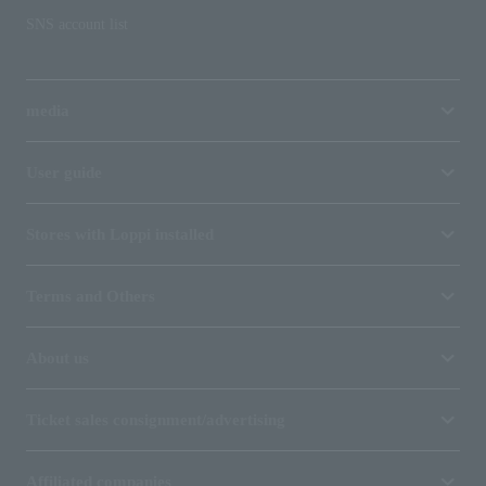
SNS account list
media
User guide
Stores with Loppi installed
Terms and Others
About us
Ticket sales consignment/advertising
Affiliated companies