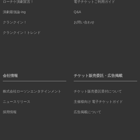
ローチケ演劇宣言！
電子チケットご利用ガイド
演劇最強論-ing
Q&A
クランクイン！
お問い合わせ
クランクイン！トレンド
会社情報
チケット販売委託・広告掲載
株式会社ローソンエンタテインメント
チケット販売委託受付について
ニュースリリース
主催様向け 電子チケットガイド
採用情報
広告掲載について