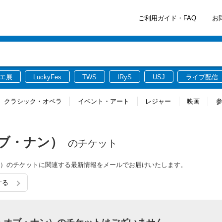
ご利用ガイド・FAQ
お
エ展
LuckyFes
TWS
IRyS
USJ
ライブ配信
クラシック・オペラ
イベント・アート
レジャー
映画
・オブ・ナン）
のチケット
ブ・ナン）のチケットに関連する最新情報をメールでお届けいたします。
する