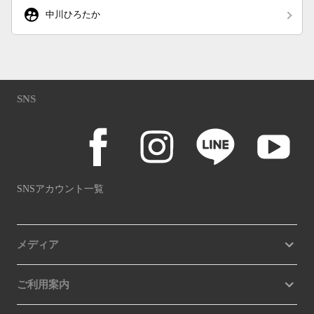
supervised_user_circle
中川ひろたか
SNS
SNSアカウント一覧
メディア
ご利用案内