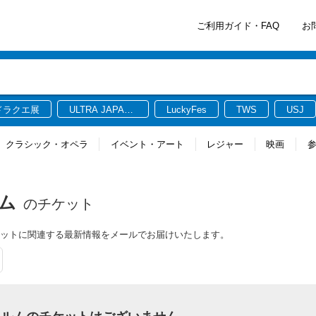
ご利用ガイド・FAQ
お
ドラクエ展
ULTRA JAPAN
LuckyFes
TWS
USJ
2026
クラシック・オペラ
イベント・アート
レジャー
映画
ルム
のチケット
チケットに関連する最新情報をメールでお届けいたします。