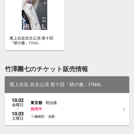
尾上右近自主公演 第十回
「研の會」FINAL
竹澤團七のチケット販売情報
尾上右近 自主公演 第十回「研の會」FINAL
10.02
東京都
明治座
金曜日
・
発売中
10.03
一般発売
先着
土曜日