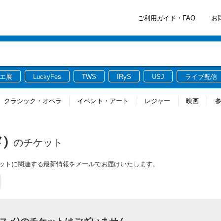
ご利用ガイド・FAQ
お
エ展
LuckyFes
TWS
IRyS
USJ
ライブ配信
クラシック・オペラ
イベント・アート
レジャー
映画
)
のチケット
のチケットに関連する最新情報をメールでお届けいたします。