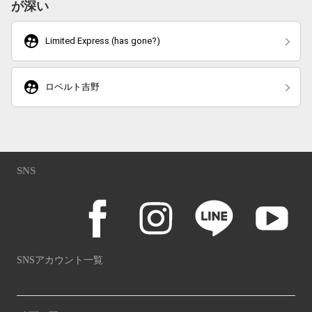
が深い
supervised_user_circle
Limited Express (has gone?)
supervised_user_circle
ロベルト吉野
SNS
SNSアカウント一覧