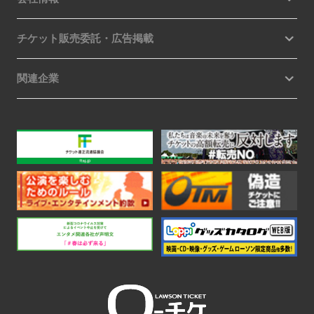
チケット販売委託・広告掲載
関連企業