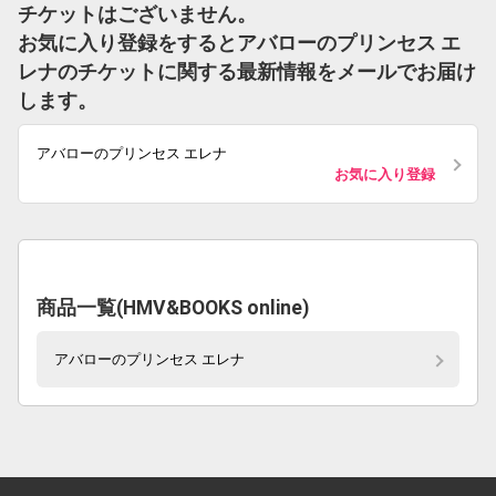
チケットはございません。
お気に入り登録をするとアバローのプリンセス エ
レナのチケットに関する最新情報をメールでお届け
します。
アバローのプリンセス エレナ
お気に入り登録
商品一覧(HMV&BOOKS online)
アバローのプリンセス エレナ