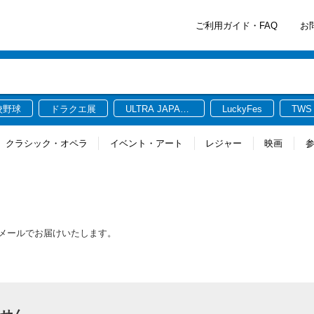
ご利用ガイド・FAQ
お
校野球
ドラクエ展
ULTRA JAPAN
LuckyFes
TWS
2026
クラシック・オペラ
イベント・アート
レジャー
映画
をメールでお届けいたします。