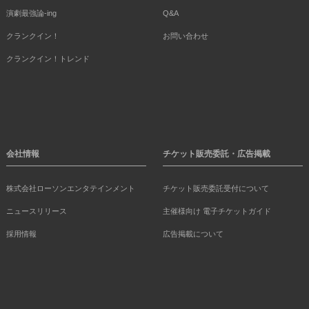
演劇最強論-ing
Q&A
クランクイン！
お問い合わせ
クランクイン！トレンド
会社情報
チケット販売委託・広告掲載
株式会社ローソンエンタテインメント
チケット販売委託受付について
ニュースリリース
主催様向け 電子チケットガイド
採用情報
広告掲載について