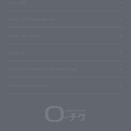
User guide
Stores with Loppi installed
Terms and Others
About us
Ticket sales consignment/advertising
Affiliated companies