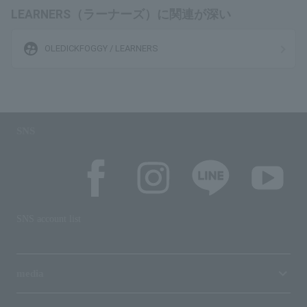
LEARNERS（ラーナーズ）に関連が深い
supervised_user_circle
OLEDICKFOGGY / LEARNERS
SNS
SNS account list
media