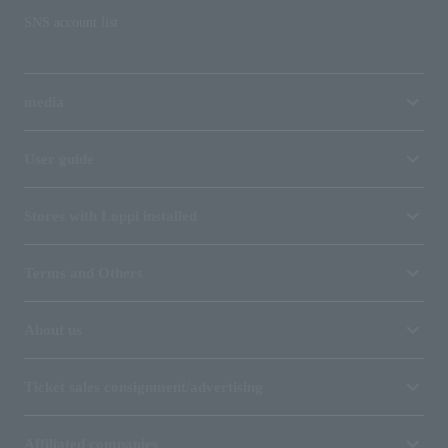
SNS account list
media
User guide
Stores with Loppi installed
Terms and Others
About us
Ticket sales consignment/advertising
Affiliated companies