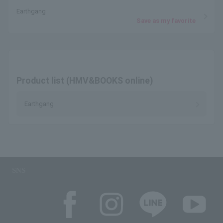
Earthgang
Save as my favorite
Product list (HMV&BOOKS online)
Earthgang
SNS