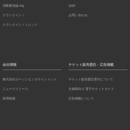
演劇最強論-ing
Q&A
クランクイン！
お問い合わせ
クランクイン！トレンド
会社情報
チケット販売委託・広告掲載
株式会社ローソンエンタテインメント
チケット販売委託受付について
ニュースリリース
主催様向け 電子チケットガイド
採用情報
広告掲載について