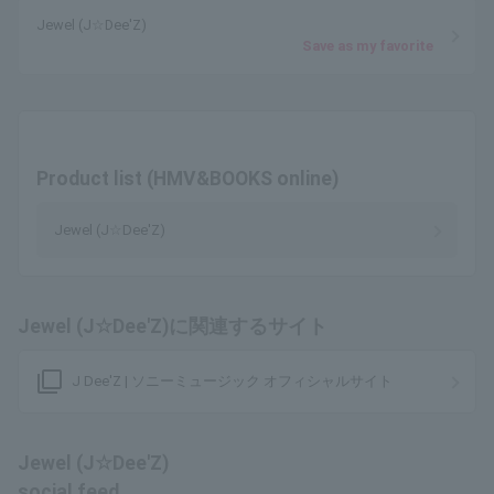
Jewel (J☆Dee'Z)
Save as my favorite
Product list (HMV&BOOKS online)
Jewel (J☆Dee'Z)
Jewel (J☆Dee'Z)に関連するサイト
filter_none
J Dee'Z | ソニーミュージック オフィシャルサイト
Jewel (J☆Dee'Z)
social feed