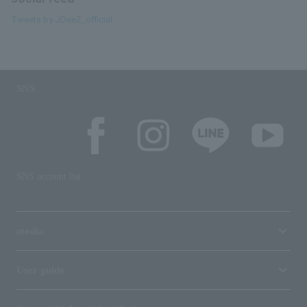
Tweets by JDeeZ_official
SNS
SNS account list
media
User guide