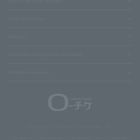
Stores with Loppi installed
Terms and Others
About us
Ticket sales consignment/advertising
Affiliated companies
Copyright © 1998 Lawson Entertainment, Inc.
Copyrights such as texts and images on the site belong to Lawson Entertainment,