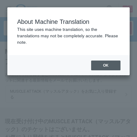
sign up
login
Language
About Machine Translation
This site uses machine translation, so the
translations may not be completely accurate. Please
note.
MUSCLE ATTACK（マッスル
アタック）
tickets for
OK
お気に入りに登録するとMUSCLE ATTACK（マッスルアタック）のチケ
ットに関連する最新情報をメールでお届けいたします。
MUSCLE ATTACK（マッスルアタック）をお気に入り登録す
る
現在受け付け中のMUSCLE ATTACK（マッスルアタ
ック）のチケットはございません。