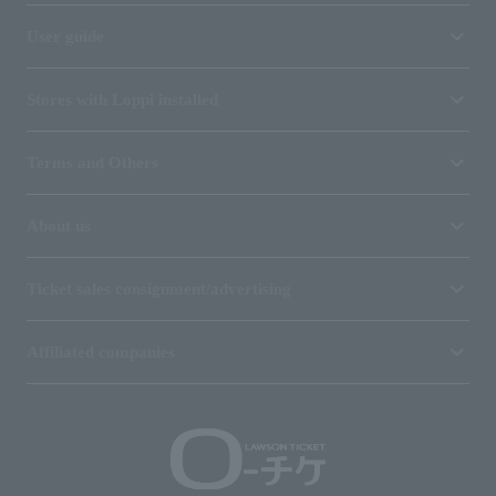
User guide
Stores with Loppi installed
Terms and Others
About us
Ticket sales consignment/advertising
Affiliated companies