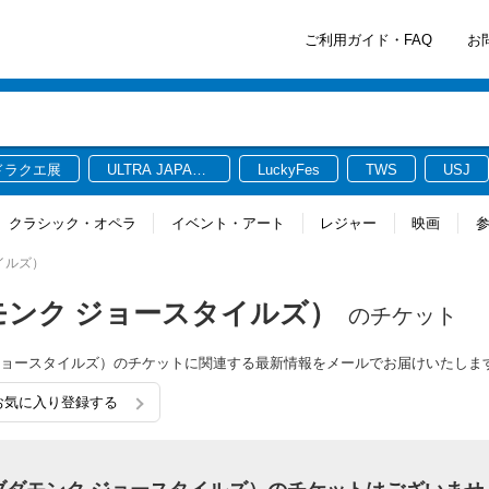
ご利用ガイド・FAQ
お
ドラクエ展
ULTRA JAPAN
LuckyFes
TWS
USJ
2026
クラシック・オペラ
イベント・アート
レジャー
映画
タイルズ）
s（ブダモンク ジョースタイルズ）
のチケット
ブダモンク ジョースタイルズ）のチケットに関連する最新情報をメールでお届けいたしま
）をお気に入り登録する