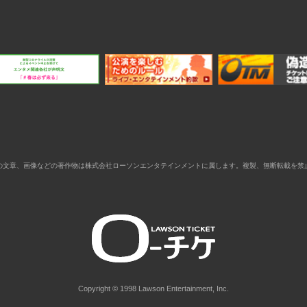
の文章、画像などの著作物は株式会社ローソンエンタテインメントに属します。複製、無断転載を禁
Copyright © 1998 Lawson Entertainment, Inc.