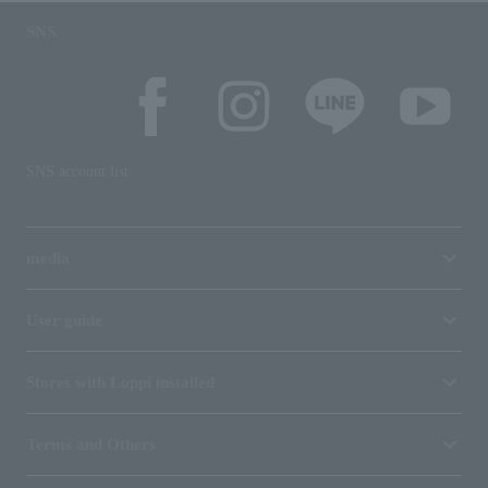
SNS
SNS account list
media
User guide
Stores with Loppi installed
Terms and Others