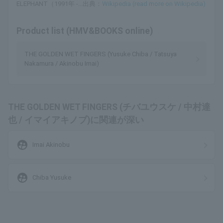
ELEPHANT（1991年 -...出典：
Wikipedia (read more on Wikipedia)
Product list (HMV&BOOKS online)
THE GOLDEN WET FINGERS (Yusuke Chiba / Tatsuya
Nakamura / Akinobu Imai)
THE GOLDEN WET FINGERS (チバユウスケ / 中村達
也 / イマイアキノブ)に関連が深い
supervised_user_circle
Imai Akinobu
supervised_user_circle
Chiba Yusuke