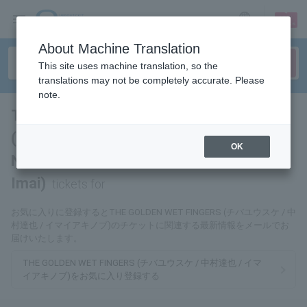
sign up
login
Language
About Machine Translation
This site uses machine translation, so the
translations may not be completely accurate. Please
note.
THE GOLDEN WET FINGERS
(Yusuke Chiba / Tatsuya
OK
Nakamura / Akinobu
Imai)
tickets for
お気に入りに登録するとTHE GOLDEN WET FINGERS (チバユウスケ / 中
村達也 / イマイアキノブ)のチケットに関連する最新情報をメールでお
届けいたします。
THE GOLDEN WET FINGERS (チバユウスケ / 中村達也 / イマ
イアキノブ)をお気に入り登録する