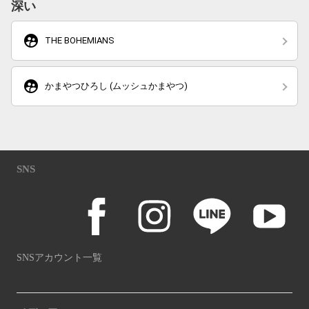
深い
supervised_user_circle
THE BOHEMIANS
supervised_user_circle
かまやつひろし (ムッシュかまやつ)
SNS
SNSアカウント一覧