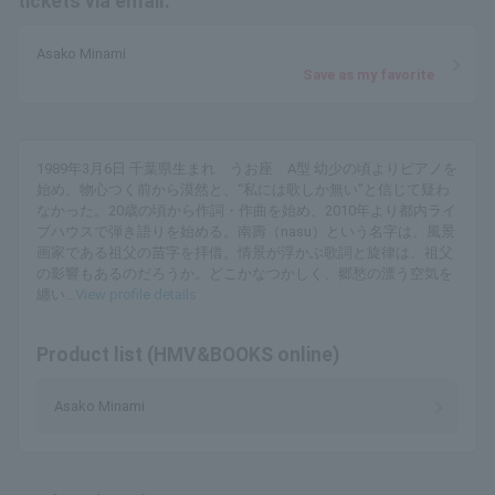
tickets via email.
Asako Minami
Save as my favorite
1989年3月6日 千葉県生まれ うお座 A型 幼少の頃よりピアノを
始め、物心つく前から漠然と、“私には歌しか無い”と信じて疑わ
なかった。20歳の頃から作詞・作曲を始め、2010年より都内ライ
ブハウスで弾き語りを始める。南壽（nasu）という名字は、風景
画家である祖父の苗字を拝借。情景が浮かぶ歌詞と旋律は、祖父
の影響もあるのだろうか。どこかなつかしく、郷愁の漂う空気を
纏い...
View profile details
Product list (HMV&BOOKS online)
Asako Minami