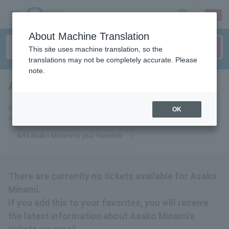
sign up
login
Language
About Machine Translation
This site uses machine translation, so the
translations may not be completely accurate. Please
note.
Asako Minami
tickets for
By adding this to your favorites, you will receive the latest information
OK
about Asako Minami's tickets via email.
Add Asako Minami to your favorites
There are currently no tickets available for Asako
Minami.
If you add this to your favorites, you will receive
the latest information about Asako Minami's