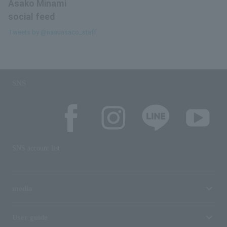
Asako Minami
social feed
Tweets by @nasuasaco_staff
SNS
SNS account list
media
User guide