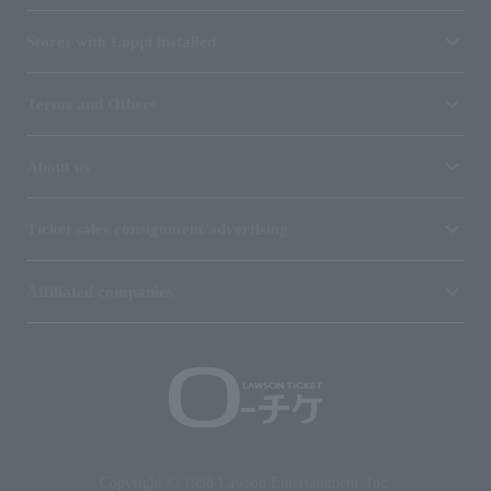
Stores with Loppi installed
Terms and Others
About us
Ticket sales consignment/advertising
Affiliated companies
Copyright © 1998 Lawson Entertainment, Inc.