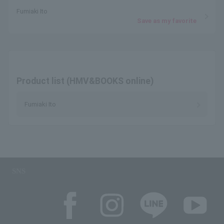
Fumiaki Ito
Save as my favorite
Product list (HMV&BOOKS online)
Fumiaki Ito
SNS