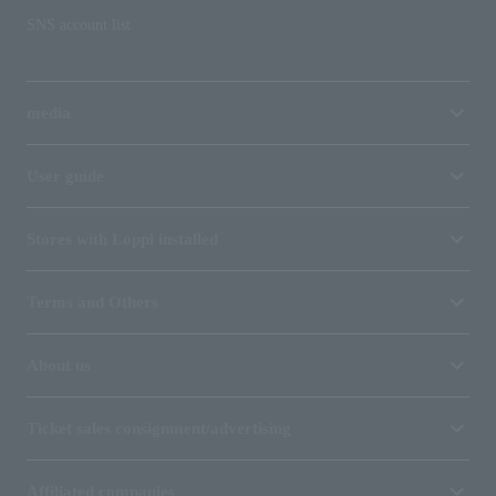
SNS account list
media
User guide
Stores with Loppi installed
Terms and Others
About us
Ticket sales consignment/advertising
Affiliated companies