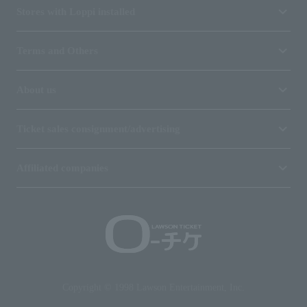
Stores with Loppi installed
Terms and Others
About us
Ticket sales consignment/advertising
Affiliated companies
Copyright © 1998 Lawson Entertainment, Inc.