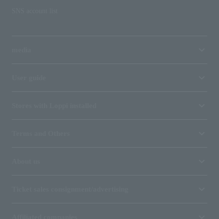
SNS account list
media
User guide
Stores with Loppi installed
Terms and Others
About us
Ticket sales consignment/advertising
Affiliated companies