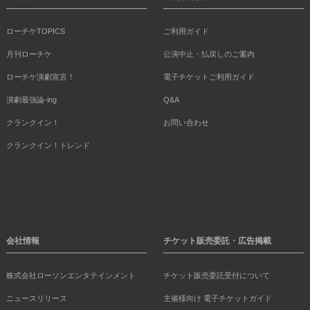
ローチケTOPICS
ご利用ガイド
月刊ローチケ
公演中止・払戻しのご案内
ローチケ演劇宣言！
電子チケットご利用ガイド
演劇最強論-ing
Q&A
クランクイン！
お問い合わせ
クランクイン！トレンド
会社情報
チケット販売委託・広告掲載
株式会社ローソンエンタテインメント
チケット販売委託受付について
ニュースリリース
主催様向け 電子チケットガイド