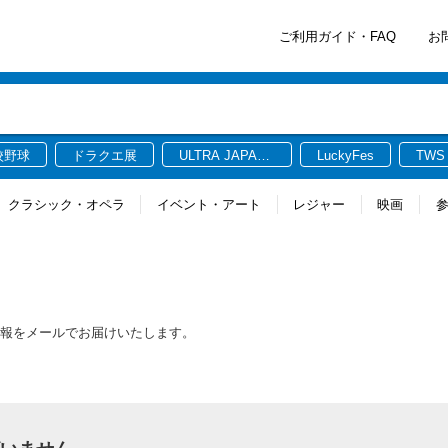
ご利用ガイド・FAQ
お
校野球
ドラクエ展
ULTRA JAPAN
LuckyFes
TWS
2026
クラシック・オペラ
イベント・アート
レジャー
映画
情報をメールでお届けいたします。