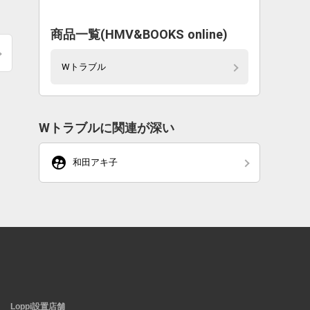
商品一覧(HMV&BOOKS online)
Wトラブル
Wトラブルに関連が深い
supervised_user_circle
和田アキ子
Loppi設置店舗