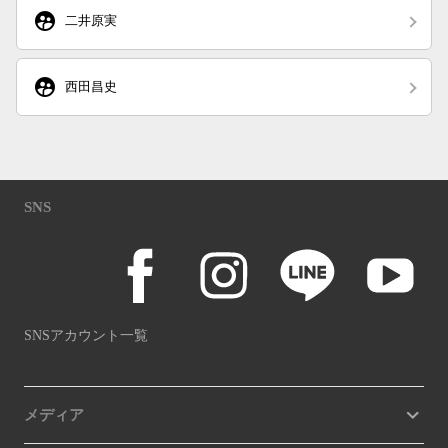
supervised_user_circle
二井原実
supervised_user_circle
西田昌史
SNS
SNSアカウント一覧
メディア