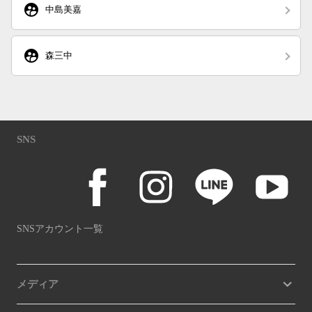
supervised_user_circle
中島美嘉
supervised_user_circle
森三中
SNS
SNSアカウント一覧
メディア