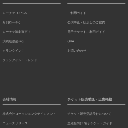
ローチケTOPICS
ご利用ガイド
月刊ローチケ
公演中止・払戻しのご案内
ローチケ演劇宣言！
電子チケットご利用ガイド
演劇最強論-ing
Q&A
クランクイン！
お問い合わせ
クランクイン！トレンド
会社情報
チケット販売委託・広告掲載
株式会社ローソンエンタテインメント
チケット販売委託受付について
ニュースリリース
主催様向け 電子チケットガイド