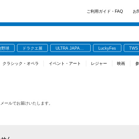
ご利用ガイド・FAQ
お
校野球
ドラクエ展
ULTRA JAPAN
LuckyFes
TWS
2026
クラシック・オペラ
イベント・アート
レジャー
映画
をメールでお届けいたします。