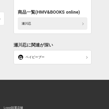
商品一覧(HMV&BOOKS online)
瀬川忍
瀬川忍に関連が深い
supervised_user_circle
ベイビーブー
Loppi設置店舗