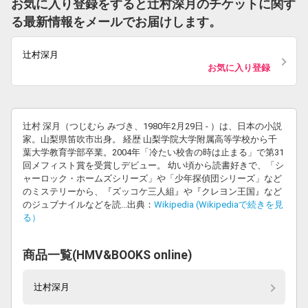
お気に入り登録をすると辻村深月のチケットに関す
る最新情報をメールでお届けします。
辻村深月
お気に入り登録
辻村 深月（つじむら みづき、1980年2月29日 - ）は、日本の小説
家。山梨県笛吹市出身。 経歴 山梨学院大学附属高等学校から千
葉大学教育学部卒業。2004年「冷たい校舎の時は止まる」で第31
回メフィスト賞を受賞しデビュー。 幼い頃から読書好きで、「シ
ャーロック・ホームズシリーズ」や「少年探偵団シリーズ」など
のミステリーから、『ズッコケ三人組』や『クレヨン王国』など
のジュブナイルなどを読...出典：
Wikipedia (Wikipediaで続きを見
る）
商品一覧(HMV&BOOKS online)
辻村深月