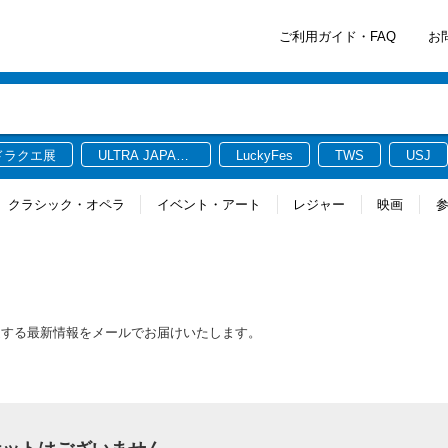
ご利用ガイド・FAQ
お
ドラクエ展
ULTRA JAPAN
LuckyFes
TWS
USJ
2026
クラシック・オペラ
イベント・アート
レジャー
映画
ト
連する最新情報をメールでお届けいたします。