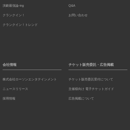
演劇最強論-ing
Q&A
クランクイン！
お問い合わせ
クランクイン！トレンド
会社情報
チケット販売委託・広告掲載
株式会社ローソンエンタテインメント
チケット販売委託受付について
ニュースリリース
主催様向け 電子チケットガイド
採用情報
広告掲載について