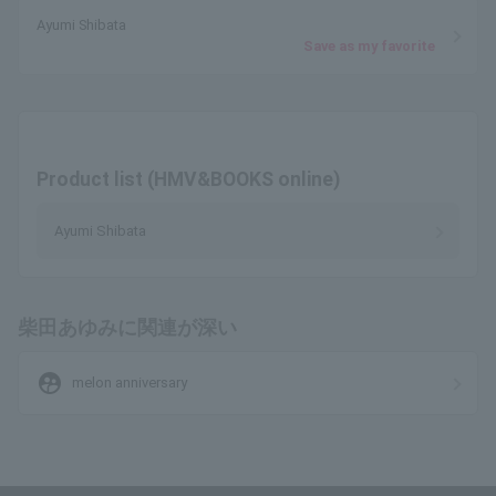
Ayumi Shibata
Save as my favorite
Product list (HMV&BOOKS online)
Ayumi Shibata
柴田あゆみに関連が深い
supervised_user_circle
melon anniversary