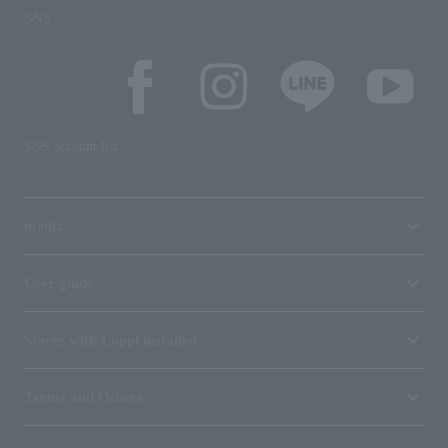
SNS
SNS account list
media
User guide
Stores with Loppi installed
Terms and Others