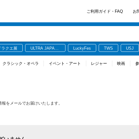
ご利用ガイド・FAQ
お
ドラクエ展
ULTRA JAPAN
LuckyFes
TWS
USJ
2026
クラシック・オペラ
イベント・アート
レジャー
映画
最新情報をメールでお届けいたします。