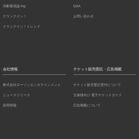
演劇最強論-ing
Q&A
クランクイン！
お問い合わせ
クランクイン！トレンド
会社情報
チケット販売委託・広告掲載
株式会社ローソンエンタテインメント
チケット販売委託受付について
ニュースリリース
主催様向け 電子チケットガイド
採用情報
広告掲載について