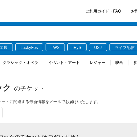
ご利用ガイド・FAQ
お
エ展
LuckyFes
TWS
IRyS
USJ
ライブ配信
クラシック・オペラ
イベント・アート
レジャー
映画
ック
のチケット
のチケットに関連する最新情報をメールでお届けいたします。