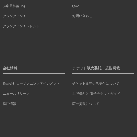
演劇最強論-ing
Q&A
クランクイン！
お問い合わせ
クランクイン！トレンド
会社情報
チケット販売委託・広告掲載
株式会社ローソンエンタテインメント
チケット販売委託受付について
ニュースリリース
主催様向け 電子チケットガイド
採用情報
広告掲載について