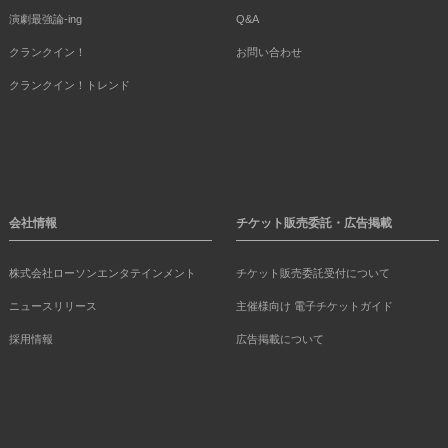
演劇最強論-ing
Q&A
クランクイン！
お問い合わせ
クランクイン！トレンド
会社情報
チケット販売委託・広告掲載
株式会社ローソンエンタテインメント
チケット販売委託受付について
ニュースリリース
主催様向け 電子チケットガイド
採用情報
広告掲載について