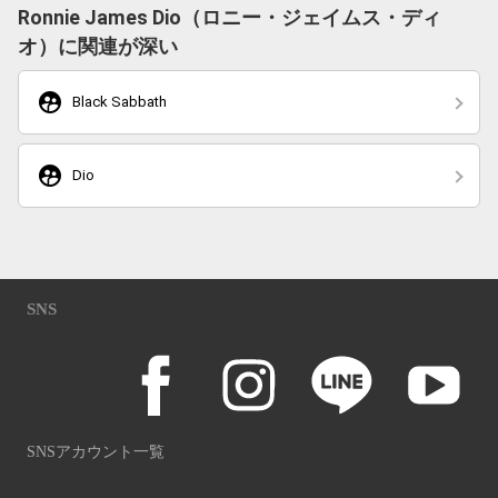
Ronnie James Dio（ロニー・ジェイムス・ディ
オ）に関連が深い
supervised_user_circle
Black Sabbath
supervised_user_circle
Dio
SNS
SNSアカウント一覧